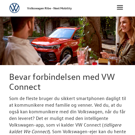
Volkswagen
Toggle
Volkswagen Ribe - Next Mobility
naviga
FORSIDE
NYE PERSONBI
NYE VAREBILER
BRUGTE BILER
Bevar forbindelsen med VW
Connect
VÆRKSTED
Som de fleste bruger du sikkert smartphonen dagligt til
Bestil tid på 
at kommunikere med familie og venner. Ved du, at du
også kan kommunikere med din Volkswagen, når du får
Hjulskifte
den leveret? Det er muligt med den intelligente
Volkswagen-app, som vi kalder VW Connect (
tidligere
Koncepter og 
kaldet We Connect
). Som Volkswagen-ejer kan du hente