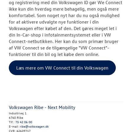
og registrering med din Volkswagen ID gør We Connect
ikke kun din hverdag mere behagelig, men også mere
NYHEDER
komfortabel. Som noget nyt har du nu også mulighed
for at aktivere udvalgte nye funktioner i din
OM OS
Volkswagen efter købet af den. Det gøres meget let i
din In-Car-shop i infotainmentsystemet eller i VW
Connect-netbutikken. Her kan du som primær bruger
JOB OG KARRI
af VW Connect se de tilgængelige "VW Connect"-
funktioner til din bil og let købe dem online.
Læs mere om VW Connect til din Volkswagen
Volkswagen Ribe - Next Mobility
Industrivej 1
6760 Ribe
Tlf.:
75 42 06 00
E-mail:
ribe@volkswagen.dk
CVR: 62639717