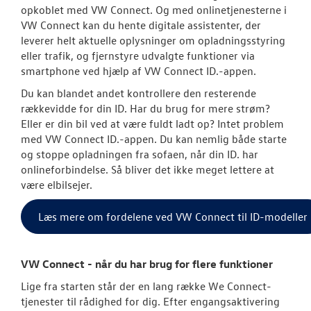
opkoblet med VW Connect. Og med onlinetjenesterne i
Autoriseret V
VW Connect kan du hente digitale assistenter, der
Brugtbilsattes
leverer helt aktuelle oplysninger om opladningsstyring
eller trafik, og fjernstyre udvalgte funktioner via
Service til di
smartphone ved hjælp af VW Connect ID.-appen.
hvordan og hv
Du kan blandet andet kontrollere den resterende
Fælgerep
rækkevidde for din ID. Har du brug for mere strøm?
Eller er din bil ved at være fuldt ladt op? Intet problem
SKADECENTER
med VW Connect ID.-appen. Du kan nemlig både starte
og stoppe opladningen fra sofaen, når din ID. har
onlineforbindelse. Så bliver det ikke meget lettere at
CALIFORNIA - 
være elbilsejer.
NYHED! LEJ EN
Læs mere om fordelene ved VW Connect til ID-modeller
TAGTELT
TILBEHØR
VW Connect - når du har brug for flere funktioner
Lige fra starten står der en lang række We Connect-
RESERVEDELE
tjenester til rådighed for dig. Efter engangsaktivering