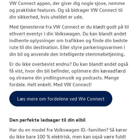
VW Connect appen, der giver dig nogle sjove, nemme
Softwareopda
og praktiske features. Og så bidrager VW Connect til
din sikkerhed, hvis uheldet er ude.
Mere effekt og
Med tjenesterne fra VW Connect er du klædt godt på til
ethvert eventyr i din Volkswagen. Du kan blandt andet
VW Connect
indhente oplysninger om trafikken og finde din bedste
rute til din destination. Eller styre parkeringsvarmen i
Rustbeskyttel
din bil og anvende den intelligente stemmebetjening.
MinVolkswage
Er du ikke overbevist endnu? Du kan blandt andet også
få vist, hvor din bil befinder, optimere din køreadfærd
Hjulskifte Erh
og streame din yndlingsmusik og podcasts. Mange
fordele. Helt enkelt. Med VW Connect!
Kontrol af uds
Læs mere om fordelene ved We Connect
Service Cam
Serviceabonn
Den perfekte ledsager til din elbil
Har du en model fra Volkswagen ID.-familien? Så kører
Velkomstpakke 
du ikke bare 100 % elektrisk, men kan også være fuldt