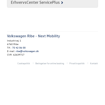
NYHED! LEJ EN
ErhvervsCenter ServicePlus
TAGTELT
TILBEHØR
RESERVEDELE
Volkswagen Ribe - Next Mobility
Industrivej 1
NYHEDER
6760 Ribe
Tlf.:
75 42 06 00
E-mail:
ribe@volkswagen.dk
CVR: 62639717
OM OS
Cookiepolitik
Betingelser for online booking
Privatlivspolitik
Kontakt
Personale
Kontakt
Forbrugerkla
Vores historie