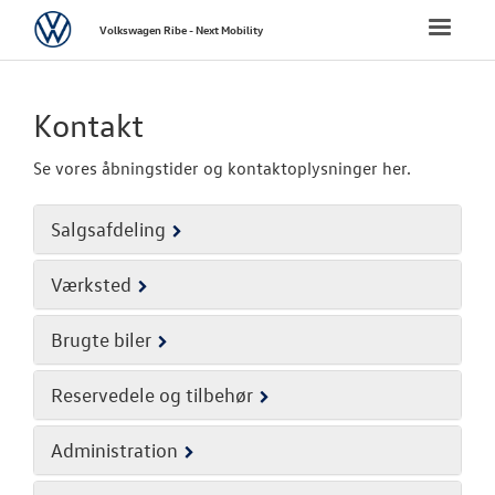
Volkswagen
Toggle
Volkswagen Ribe - Next Mobility
naviga
FORSIDE
Kontakt
NYE PERSONBI
Se vores åbningstider og kontaktoplysninger her.
NYE VAREBILER
Salgsafdeling
BRUGTE BILER
Værksted
VÆRKSTED
Brugte biler
SKADECENTER
Reservedele og tilbehør
CALIFORNIA - 
Administration