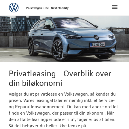
Volkswagen
Toggle
Volkswagen Ribe - Next Mobility
naviga
FORSIDE
NYE PERSONBI
Bestil prøvetu
Book en salgs
Privatleasing - Overblik over
Byg din Volks
din biløkonomi
Privatleasing
Vælger du at privatlease en Volkswagen, så kender du
prisen. Vores leasingaftaler er nemlig inkl. et Service-
Vejen til et be
og Reparationsabonnement. Du kan med andre ord let
finde en Volkswagen, der passer til din økonomi. Når
Elektrisk Volks
den aftalte leasingperiode er slut, tager vi os af bilen.
Så det behøver du heller ikke tænke på.
Modeller