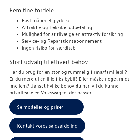
Fem fine fordele
ID. Polo
Fast månedelig ydelse
Attraktiv og fleksibel udbetaling
Aktuelle kam
Mulighed for at tilvælge en attraktiv forsikring
Service- og Reparationsabonnement
ID.3 Neo
Ingen risiko for værditab
ID.4
Stort udvalg til ethvert behov
Pendlerleasin
Har du brug for en stor og rummelig firma/familiebil?
Er du mere til en lille fiks bybil? Eller måske noget midt
ID. Cross
imellem? Uanset hvilke behov du har, vil du kunne
privatlease en Volkswagen, der passer.
ID.5
Se modeller og priser
T-Roc
ID. Buzz
Kontakt vores salgsafdeling
ID.7 og ID.7 T