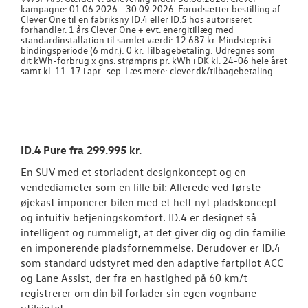
kampagne: 01.06.2026 - 30.09.2026. Forudsætter bestilling af
Clever One til en fabriksny ID.4 eller ID.5 hos autoriseret
forhandler. 1 års Clever One + evt. energitillæg med
standardinstallation til samlet værdi: 12.687 kr. Mindstepris i
bindingsperiode (6 mdr.): 0 kr. Tilbagebetaling: Udregnes som
dit kWh-forbrug x gns. strømpris pr. kWh i DK kl. 24-06 hele året
samt kl. 11-17 i apr.-sep. Læs mere: clever.dk/tilbagebetaling.
ID.4 Pure fra 299.995 kr.
En SUV med et storladent designkoncept og en
vendediameter som en lille bil: Allerede ved første
øjekast imponerer bilen med et helt nyt pladskoncept
og intuitiv betjeningskomfort. ID.4 er designet så
intelligent og rummeligt, at det giver dig og din familie
en imponerende pladsfornemmelse. Derudover er ID.4
som standard udstyret med den adaptive fartpilot ACC
og Lane Assist, der fra en hastighed på 60 km/t
registrerer om din bil forlader sin egen vognbane
utilsigtet.