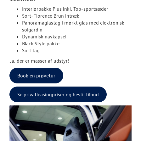
Interiørpakke Plus inkl. Top-sportsæder
ID. Polo
Sort-Florence Brun intræk
Panoramaglastag i mørkt glas med elektronisk
Aktuelle kam
solgardin
Dynamisk navkapsel
ID.3 Neo
Black Style pakke
Sort tag
ID.4
Ja, der er masser af udstyr!
Pendlerleasin
Book en prøvetur
ID. Cross
Se privatleasingpriser og bestil tilbud
ID.5
T-Roc
ID. Buzz
ID.7 og ID.7 T