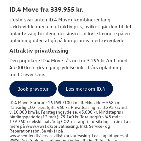
TAGTELT
ID.4 Move fra 339.955 kr.
Udstyrsvarianten ID.4 Move+ kombinerer lang
TILBEHØR
rækkevidde med en attraktiv pris, hvilket gør den til det
oplagte valg for dem, der ønsker at køre længere på en
RESERVEDELE
opladning uden at gå på kompromis med køreglæde.
Attraktiv privatleasing
NYHEDER
Den populære ID.4 Move fås nu for 3.295 kr./md. med
45.000 kr. i førstegangsydelse inkl. 1 års opladning
OM OS
med Clever One.
JOB OG KARRI
Book prøvetur
Læs mere om ID.4
ID.4 Move. Forbrug: 16 kWh/100 km. Rækkevidde: 558 km.
Halvårlig CO2-ejerafgift: 460 kr. Privatleasing fra 3.295 kr./md.
v. 10.000 km/år. Førstegangsydelse: 45.000 kr. Mindstepris i
bindingsperiode (12 mdr.): 79.140 kr. Totaludgift v/48 mdr.:
179.760 kr. ekskl. halvårlig CO2-ejerafgift, forsikring, strøm. Læs
mere på www.vwsf.dk/privatleasing. Inkl. Service- og
Reparationsabn. Se vilkår på
www.semler.dk/servicevilkår/privatleasing. Leasing udbydes af
VWSF A/S. Gælder v. udlevering inden 30.06.2026. Clever-