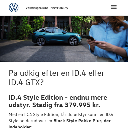
Volkswagen
Toggle
Volkswagen Ribe - Next Mobility
naviga
FORSIDE
NYE PERSONBI
Bestil prøvetu
Book en salgs
På udkig efter en ID.4 eller
Byg din Volks
ID.4 GTX?
Privatleasing
ID.4 Style Edition - endnu mere
Vejen til et be
udstyr. Stadig fra 379.995 kr.
Med en ID.4 Style Edition, får du udstyr som i en ID.4
Elektrisk Volks
Style og derudover en
Black Style Pakke Plus, der
indeholder:
Modeller