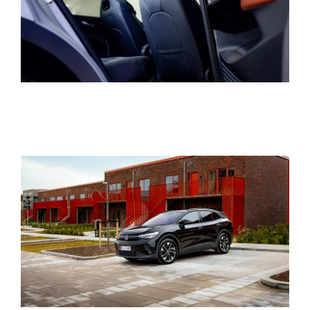
Den nye Tigua
Garanti
Forsikring
NYE VAREBILER
BRUGTE BILER
VÆRKSTED
SKADECENTER
CALIFORNIA - 
NYHED! LEJ EN