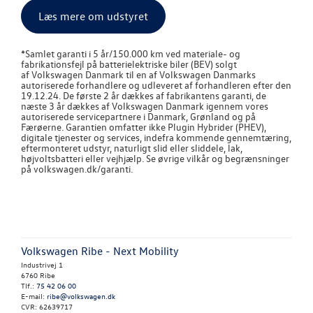
Læs mere om udstyret
*
Samlet garanti i 5 år/150.000 km ved materiale- og
fabrikationsfejl på batterielektriske biler (BEV) solgt
af
Volkswagen
Danmark til en af
Volkswagen
Danmarks
autoriserede forhandlere og udleveret af forhandleren efter den
19.12.24. De første 2 år dækkes af fabrikantens garanti, de
næste 3 år dækkes af
Volkswagen
Danmark igennem vores
autoriserede servicepartnere i Danmark, Grønland og på
Færøerne. Garantien omfatter ikke Plugin Hybrider (PHEV),
digitale tjenester og services, indefra kommende gennemtæring,
eftermonteret udstyr, naturligt slid eller sliddele, lak,
højvoltsbatteri eller vejhjælp. Se øvrige vilkår og begrænsninger
på volkswagen.dk/garanti.
Volkswagen Ribe - Next Mobility
Industrivej 1
6760 Ribe
Tlf.:
75 42 06 00
E-mail:
ribe@volkswagen.dk
CVR: 62639717