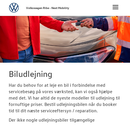
Volkswagen
Toggle
Volkswagen Ribe - Next Mobility
naviga
FORSIDE
NYE PERSONBI
NYE VAREBILER
BRUGTE BILER
Biludlejning
Har du behov for at leje en bil i forbindelse med
VÆRKSTED
servicebesøg på vores værksted, kan vi også hjælpe
med det. Vi har altid de nyeste modeller til udlejning til
Bestil tid på 
fornuftige priser. Bestil udlejningsbilen når du booker
tid til dit næste serviceeftersyn / reparation.
Hjulskifte
Der ikke nogle udlejningsbiler tilgængelige
Koncepter og 