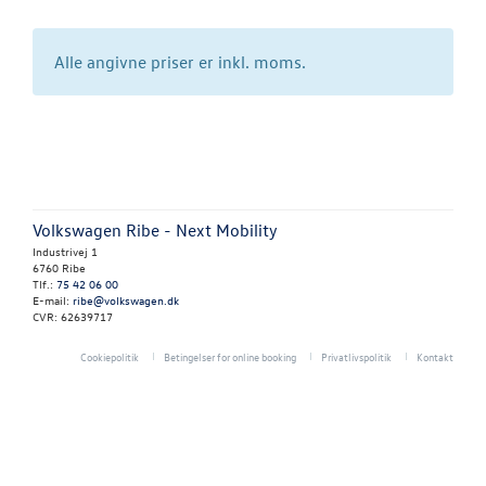
Vejhjælp
Alle angivne priser er inkl. moms.
Biludlejning
Dækopbevar
Softwareopda
Mere effekt og
Volkswagen Ribe - Next Mobility
Industrivej 1
VW Connect
6760 Ribe
Tlf.:
75 42 06 00
E-mail:
ribe@volkswagen.dk
Rustbeskyttel
CVR: 62639717
Cookiepolitik
Betingelser for online booking
Privatlivspolitik
Kontakt
MinVolkswage
Hjulskifte Erh
Kontrol af uds