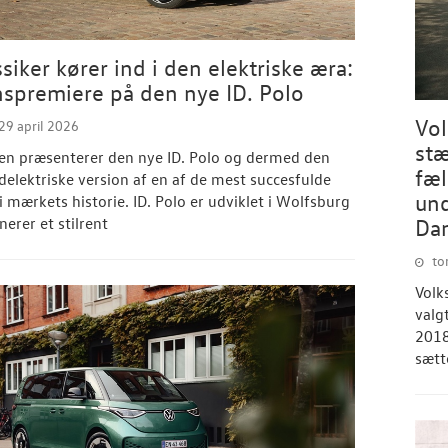
siker kører ind i den elektriske æra:
spremiere på den nye ID. Polo
Vo
9 april 2026
stæ
en præsenterer den nye ID. Polo og dermed den
fæl
ldelektriske version af en af de mest succesfulde
und
i mærkets historie. ID. Polo er udviklet i Wolfsburg
Da
erer et stilrent
tor
Volk
valg
2018
sætt