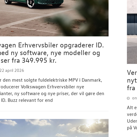
agen Erhvervsbiler opgraderer ID.
ed ny software, nye modeller og
iser fra 349.995 kr.
2 april 2026
Ver
nyt
er den mest solgte fuldelektriske MPV i Danmark,
fra
roducerer Volkswagen Erhvervsbiler nye
anter, ny software og nye priser, der vil gøre den
on
ID. Buzz relevant for end
Alt e
verd
Uden
på V