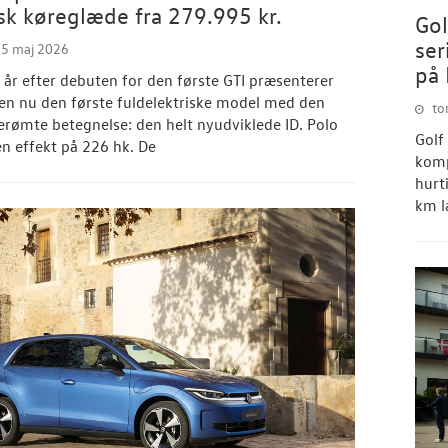
isk køreglæde fra 279.995 kr.
Gol
ser
15 maj 2026
på 
 år efter debuten for den første GTI præsenterer
n nu den første fuldelektriske model med den
to
rømte betegnelse: den helt nyudviklede ID. Polo
Golf
n effekt på 226 hk. De
komp
hurt
km l