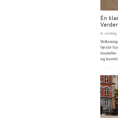
En klas
Verden
onsdag 2
Volkswag
første fu
modeller 
og kombin