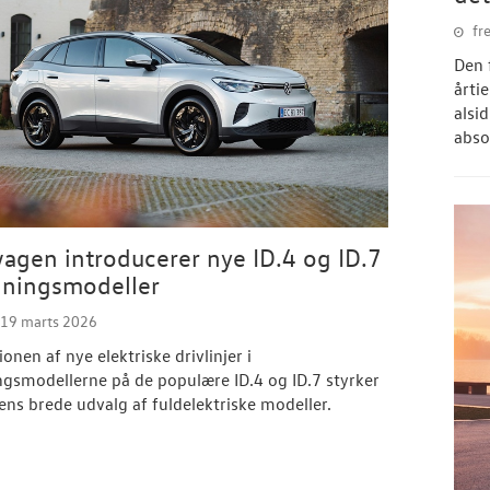
fr
Den 
årti
alsid
abso
agen introducerer nye ID.4 og ID.7
gningsmodeller
 19 marts 2026
onen af nye elektriske drivlinjer i
ngsmodellerne på de populære ID.4 og ID.7 styrker
ns brede udvalg af fuldelektriske modeller.