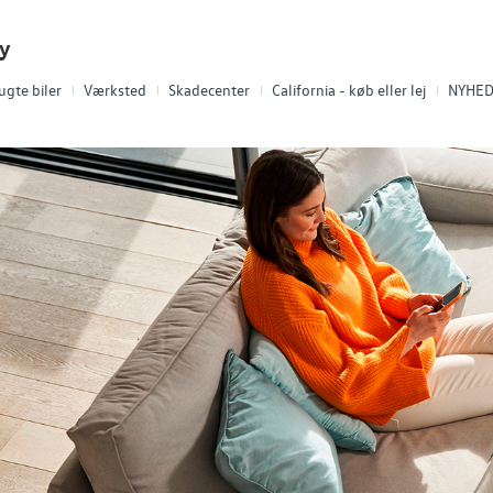
ty
ugte biler
Værksted
Skadecenter
California - køb eller lej
NYHED!