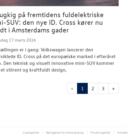
gkig på fremtidens fuldelektriske
i-SUV: den nye ID. Cross kører nu
dt i Amsterdams gader
rsdag 17 marts 2026
ællingen er i gang: Volkswagen lancerer den
viklede ID. Cross på det europæiske marked i efteråret
. Den teknisk og visuelt innovative mini-SUV kommer
et stilrent og kraftfuldt design,
«
1
2
3
»
Cookiepolitik
Betingelser for online booking
Privatlivspolitik
Kontakt