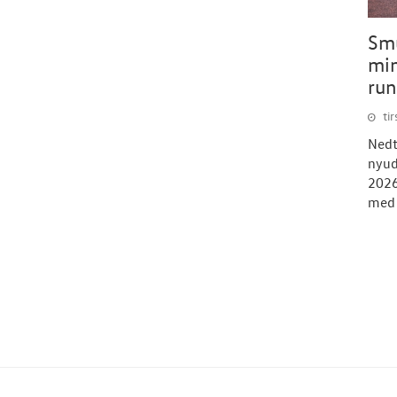
Smu
min
run
ti
Nedt
nyud
2026
med 