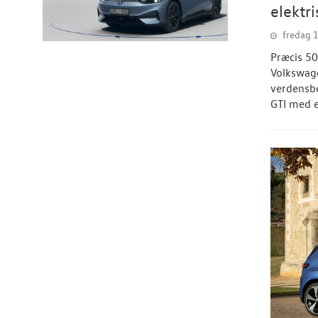
elektr
fredag 
Præcis 50
Volkswage
verdensbe
GTI med e