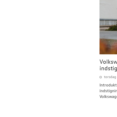
Volksw
indsti
torsdag
Introdukti
indstigni
Volkswage