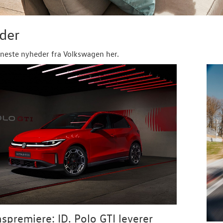
der
neste nyheder fra Volkswagen her.
spremiere: ID. Polo GTI leverer