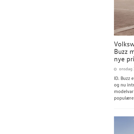
Volksw
Buzz m
nye pr
onsdag 2
ID. Buzz 
og nu int
modelvari
populære 