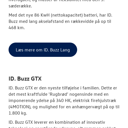
sæderække.
Med det nye 86 KwH (nettokapacitet) batteri, har ID.
Buzz med lang akselafstand en rækkevidde på op til
468 km.
Læs mere om ID. Buzz Lang
ID. Buzz GTX
ID. Buzz GTX er den nyeste tilføjelse i familien. Dette er
det mest kraftfulde 'Rugbrød' nogensinde med en
imponerende ydelse på 340 HK, elektrisk firehjulstræk
(4MOTION), og mulighed for en anhængervægt på op til
1.800 kg.
ID. Buzz GTX leverer en kombination af innovativ