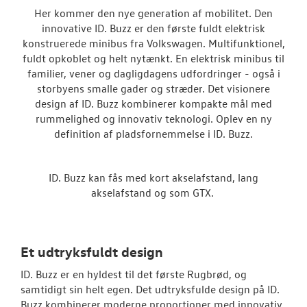
Her kommer den nye generation af mobilitet. Den
innovative ID. Buzz er den første fuldt elektrisk
ID. Polo
konstruerede minibus fra Volkswagen. Multifunktionel,
fuldt opkoblet og helt nytænkt. En elektrisk minibus til
Aktuelle kam
familier, vener og dagligdagens udfordringer - også i
storbyens smalle gader og stræder. Det visionere
ID.3 Neo
design af ID. Buzz kombinerer kompakte mål med
rummelighed og innovativ teknologi. Oplev en ny
ID.4
definition af pladsfornemmelse i ID. Buzz.
Pendlerleasin
ID. Buzz kan fås med kort akselafstand, lang
ID. Cross
akselafstand og som GTX.
ID.5
T-Roc
Et udtryksfuldt design
ID. Buzz
ID. Buzz er en hyldest til det første Rugbrød, og
samtidigt sin helt egen. Det udtryksfulde design på ID.
ID.7 og ID.7 T
Buzz kombinerer moderne proportioner med innovativ