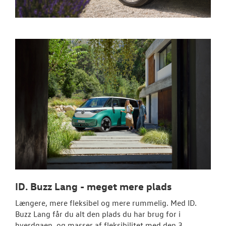
TAGTELT
TILBEHØR
RESERVEDELE
NYHEDER
OM OS
JOB OG KARRI
ID. Buzz Lang - meget mere plads
Længere, mere fleksibel og mere rummelig. Med ID.
Buzz Lang får du alt den plads du har brug for i
hverdgaen, og masser af fleksibilitet med den 3.