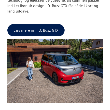
teknologi og enestående ydeevne, alt sammen pakket
ind i et ikonisk design. ID. Buzz GTX fås både i kort og
lang udgave.
Læs mere om ID. Buzz GTX