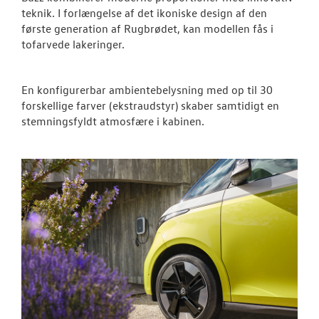
teknik. I forlængelse af det ikoniske design af den
Den nye Tigua
første generation af Rugbrødet, kan modellen fås i
tofarvede lakeringer.
Garanti
Forsikring
En konfigurerbar ambientebelysning med op til 30
forskellige farver (ekstraudstyr) skaber samtidigt en
stemningsfyldt atmosfære i kabinen.
NYE VAREBILER
BRUGTE BILER
VÆRKSTED
SKADECENTER
CALIFORNIA - 
NYHED! LEJ EN