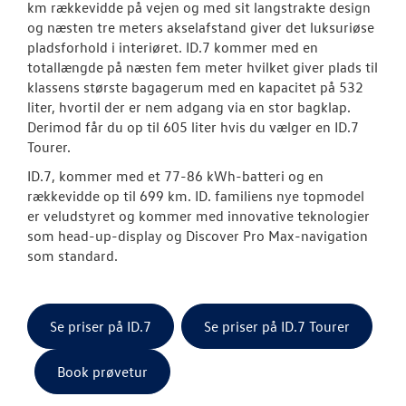
km rækkevidde på vejen og med sit langstrakte design
og næsten tre meters akselafstand giver det luksuriøse
ID. Polo
pladsforhold i interiøret. ID.7 kommer med en
totallængde på næsten fem meter hvilket giver plads til
Aktuelle kam
klassens største bagagerum med en kapacitet på 532
liter, hvortil der er nem adgang via en stor bagklap.
ID.3 Neo
Derimod får du op til 605 liter hvis du vælger en ID.7
Tourer.
ID.4
ID.7, kommer med et 77-86 kWh-batteri og en
rækkevidde op til 699 km. ID. familiens nye topmodel
Pendlerleasin
er veludstyret og kommer med innovative teknologier
som head-up-display og Discover Pro Max-navigation
ID. Cross
som standard.
ID.5
T-Roc
Se priser på ID.7
Se priser på ID.7 Tourer
ID. Buzz
Book prøvetur
ID.7 og ID.7 T