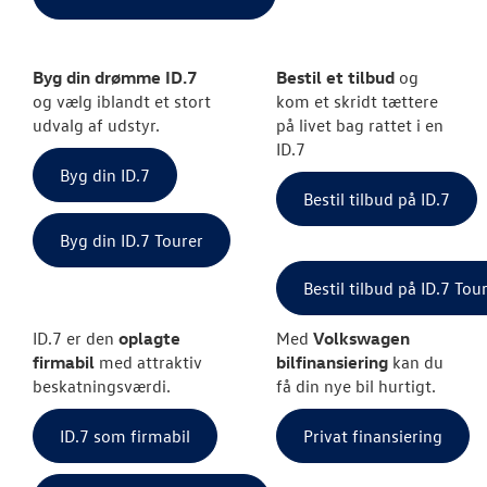
Byg din drømme ID.7
Bestil et tilbud
og
og vælg iblandt et stort
kom et skridt tættere
udvalg af udstyr.
på livet bag rattet i en
ID.7
Byg din ID.7
Bestil tilbud på ID.7
Byg din ID.7 Tourer
Bestil tilbud på ID.7 Tou
ID.7 er den
oplagte
Med
Volkswagen
firmabil
med attraktiv
bilfinansiering
kan du
beskatningsværdi.
få din nye bil hurtigt.
ID.7 som firmabil
Privat finansiering