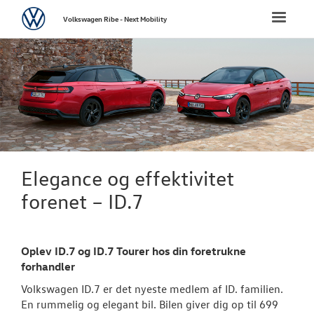
Volkswagen
Toggle
Volkswagen Ribe - Next Mobility
naviga
FORSIDE
NYE PERSONBI
Bestil prøvetu
Book en salgs
Elegance og effektivitet
Byg din Volks
forenet – ID.7
Privatleasing
Oplev ID.7 og ID.7 Tourer hos din foretrukne
Vejen til et be
forhandler
Elektrisk Volks
Volkswagen ID.7 er det nyeste medlem af ID. familien.
En rummelig og elegant bil. Bilen giver dig op til 699
Modeller