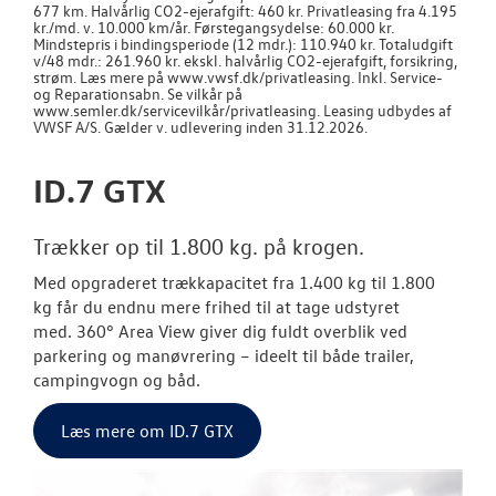
677 km. Halvårlig CO2-ejerafgift: 460 kr. Privatleasing fra 4.195
TAGTELT
kr./md. v. 10.000 km/år. Førstegangsydelse: 60.000 kr.
Mindstepris i bindingsperiode (12 mdr.): 110.940 kr. Totaludgift
v/48 mdr.: 261.960 kr. ekskl. halvårlig CO2-ejerafgift, forsikring,
TILBEHØR
strøm. Læs mere på www.vwsf.dk/privatleasing. Inkl. Service-
og Reparationsabn. Se vilkår på
www.semler.dk/servicevilkår/privatleasing. Leasing udbydes af
VWSF A/S. Gælder v. udlevering inden 31.12.2026.
RESERVEDELE
ID.7 GTX
NYHEDER
Trækker op til 1.800 kg. på krogen.
OM OS
Med opgraderet trækkapacitet fra
1.400 kg til 1.800
JOB OG KARRI
kg
får du endnu mere frihed til at tage udstyret
med.
360° Area View
giver dig fuldt overblik ved
parkering og manøvrering – ideelt til både trailer,
campingvogn og båd.
Læs mere om ID.7 GTX