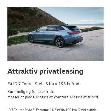
Den nye Tigua
Garanti
Forsikring
NYE VAREBILER
BRUGTE BILER
Attraktiv privatleasing
VÆRKSTED
SKADECENTER
Få ID.7 Tourer Style S fra 4.195 kr./md.
Rummelig og fuldelektrisk.
CALIFORNIA - 
Masser af plads. Masser af komfort. Masser af frihed.
NYHED! LEJ EN
ID.7 Tourer Style S. Forbrug: 14,3 kWh/100 km. Rækkevidde: