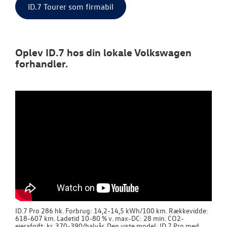
ID.7 Tourer som firmabil
Oplev ID.7 hos din lokale Volkswagen
forhandler.
ID.7 Pro 286 hk. Forbrug: 14,2-14,5 kWh/100 km. Rækkevidde:
618-607 km. Ladetid 10-80 % v. max-DC: 28 min. CO2-
ejerafgift: kr. 370-390/halvår. Den viste model: ID.7 Pro med