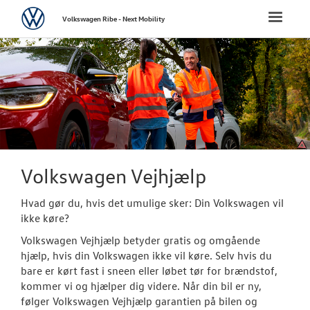
Volkswagen
Toggle
Volkswagen Ribe - Next Mobility
naviga
FORSIDE
NYE PERSONBI
NYE VAREBILER
BRUGTE BILER
Volkswagen Vejhjælp
Hvad gør du, hvis det umulige sker: Din Volkswagen vil
VÆRKSTED
ikke køre?
Bestil tid på 
Volkswagen Vejhjælp betyder gratis og omgående
hjælp, hvis din Volkswagen ikke vil køre. Selv hvis du
Hjulskifte
bare er kørt fast i sneen eller løbet tør for brændstof,
kommer vi og hjælper dig videre. Når din bil er ny,
Koncepter og 
følger Volkswagen Vejhjælp garantien på bilen og