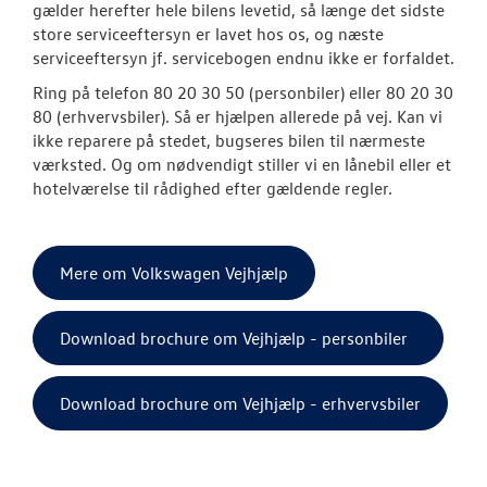
gælder herefter hele bilens levetid, så længe det sidste
Vejhjælp
store serviceeftersyn er lavet hos os, og næste
serviceeftersyn jf. servicebogen endnu ikke er forfaldet.
Biludlejning
Ring på telefon 80 20 30 50 (personbiler) eller 80 20 30
80 (erhvervsbiler). Så er hjælpen allerede på vej. Kan vi
Dækopbevar
ikke reparere på stedet, bugseres bilen til nærmeste
værksted. Og om nødvendigt stiller vi en lånebil eller et
Softwareopda
hotelværelse til rådighed efter gældende regler.
Mere effekt og
VW Connect
Mere om Volkswagen Vejhjælp
Rustbeskyttel
Download brochure om Vejhjælp - personbiler
MinVolkswage
Download brochure om Vejhjælp - erhvervsbiler
Hjulskifte Erh
Kontrol af uds