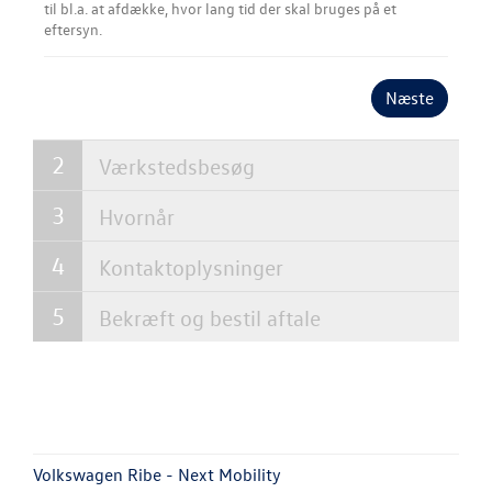
til bl.a. at afdække, hvor lang tid der skal bruges på et
Autoriseret V
eftersyn.
Brugtbilsattes
Service til di
Næste
hvordan og hv
Værkstedsbesøg
Fælgerep
Hvornår
SKADECENTER
Kontaktoplysninger
CALIFORNIA - 
Bekræft og bestil aftale
NYHED! LEJ EN
TAGTELT
TILBEHØR
Volkswagen Ribe - Next Mobility
RESERVEDELE