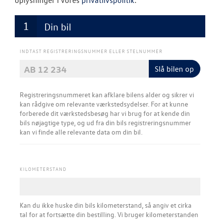
oplysninger i vores
privatlivspolitik
.
Softwareopda
Din bil
Mere effekt og
INDTAST REGISTRERINGSNUMMER ELLER STELNUMMER
VW Connect
Slå bilen op
Rustbeskyttel
Registreringsnummeret kan afklare bilens alder og sikrer vi
MinVolkswage
kan rådgive om relevante værkstedsydelser.​ For at kunne
forberede dit værkstedsbesøg har vi brug for at kende din
Hjulskifte Erh
bils nøjagtige type, og ud fra din bils registreringsnummer
kan vi finde alle relevante data om din bil.
Kontrol af uds
Service Cam
KILOMETERSTAND
Serviceabonn
Kan du ikke huske din bils kilometerstand, så angiv et cirka
Velkomstpakke 
tal for at fortsætte din bestilling. Vi bruger kilometerstanden