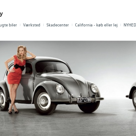
ty
ugte biler
Værksted
Skadecenter
California - køb eller lej
NYHED!