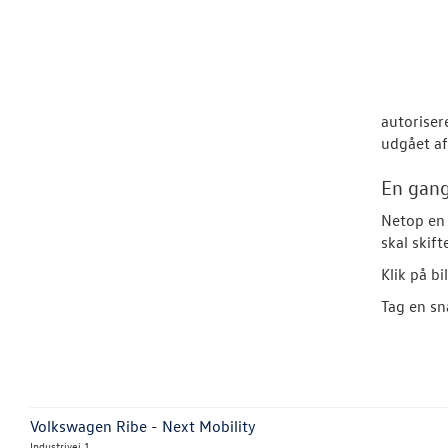
autoriser
udgået af
En gang
Netop en 
skal skif
Klik på bi
Tag en s
Volkswagen Ribe - Next Mobility
Industrivej 1