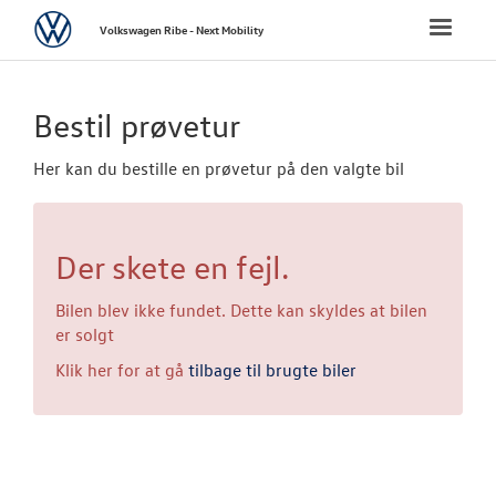
Volkswagen
Toggle
Volkswagen Ribe - Next Mobility
naviga
FORSIDE
Bestil prøvetur
NYE PERSONBI
Her kan du bestille en prøvetur på den valgte bil
NYE VAREBILER
Der skete en fejl.
BRUGTE BILER
Bilen blev ikke fundet. Dette kan skyldes at bilen
VÆRKSTED
er solgt
Klik her for at gå
tilbage til brugte biler
SKADECENTER
CALIFORNIA - 