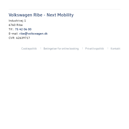
NYHED! LEJ EN
TAGTELT
Volkswagen Ribe - Next Mobility
Industrivej 1
TILBEHØR
6760 Ribe
Tlf.:
75 42 06 00
E-mail:
ribe@volkswagen.dk
RESERVEDELE
CVR: 62639717
Cookiepolitik
Betingelser for online booking
Privatlivspolitik
Kontakt
NYHEDER
OM OS
JOB OG KARRI