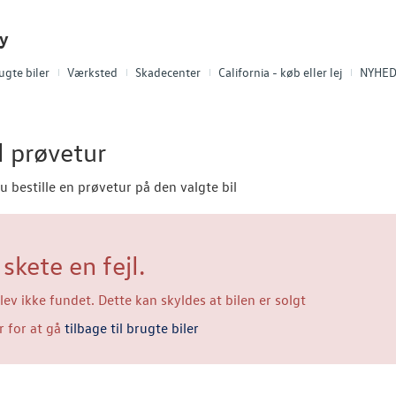
ty
ugte biler
Værksted
Skadecenter
California - køb eller lej
NYHED!
l prøvetur
u bestille en prøvetur på den valgte bil
skete en fejl.
lev ikke fundet. Dette kan skyldes at bilen er solgt
r for at gå
tilbage til brugte biler