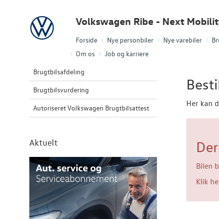
Volkswagen
Volkswagen Ribe - Next Mobili
Forside
Nye personbiler
Nye varebiler
Br
Om os
Job og karriere
Brugtbilsafdeling
Besti
Brugtbilsvurdering
Her kan d
Autoriseret Volkswagen Brugtbilsattest
Aktuelt
Der 
Bilen b
Klik he